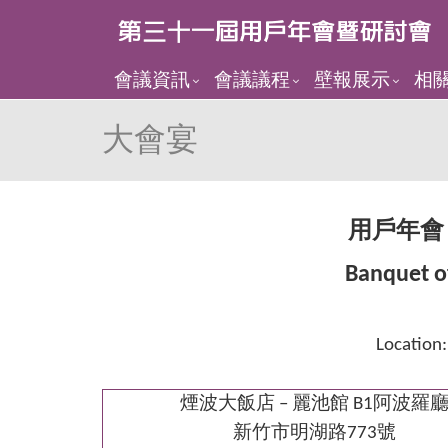
會議資訊
會議議程
壁報展示
相
大會宴
用戶年
Banquet o
Location:
煙波大飯店
–
麗池館 B1阿波羅
新竹市明湖路773號